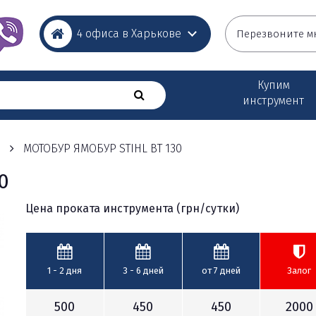
4 офиса в Харькове
Перезвоните м
Купим
инструмент
ы
МОТОБУР ЯМОБУР STIHL BT 130
0
Цена проката инструмента (грн/сутки)
1 - 2
дня
3 - 6
дней
от 7
дней
Залог
500
450
450
2000