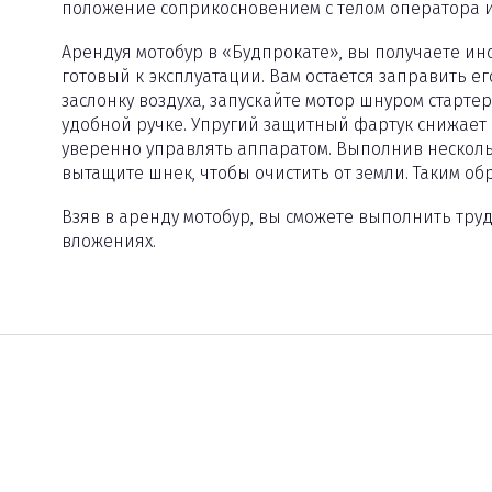
положение соприкосновением с телом оператора 
Арендуя мотобур в «Будпрокате», вы получаете ин
готовый к эксплуатации. Вам остается заправить е
заслонку воздуха, запускайте мотор шнуром старт
удобной ручке. Упругий защитный фартук снижает 
уверенно управлять аппаратом. Выполнив несколь
вытащите шнек, чтобы очистить от земли. Таким об
Взяв в аренду мотобур, вы сможете выполнить тру
вложениях.
Производитель
Stihl
Модель
BT 130
Тип двигателя
бензиновый
Мощность
1,9 кВт
Рабочий объём
36,3 см3