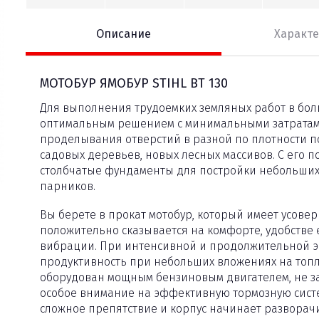
Описание
Характ
МОТОБУР ЯМОБУР STIHL BT 130
Для выполнения трудоемких земляных работ в боль
оптимальным решением с минимальными затратами
проделывания отверстий в разной по плотности п
садовых деревьев, новых лесных массивов. С его 
столбчатые фундаменты для постройки небольших с
парников.
Вы берете в прокат мотобур, который имеет усове
положительно сказывается на комфорте, удобстве 
вибрации. При интенсивной и продолжительной э
продуктивность при небольших вложениях на топ
оборудован мощным бензиновым двигателем, не за
особое внимание на эффективную тормозную систем
сложное препятствие и корпус начинает разворачи