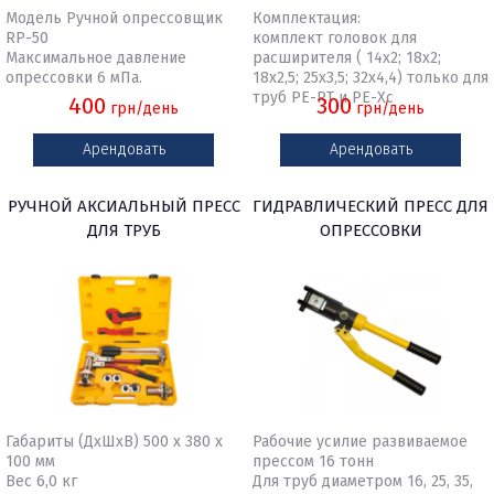
Модель Ручной опрессовщик
Комплектация:
RP-50
комплект головок для
Максимальное давление
расширителя ( 14х2; 18х2;
опрессовки 6 мПа.
18х2,5; 25х3,5; 32х4,4) только для
труб PE-RT и PE-Xc
400
300
грн/день
грн/день
Арендовать
Арендовать
РУЧНОЙ АКСИАЛЬНЫЙ ПРЕСС
ГИДРАВЛИЧЕСКИЙ ПРЕСС ДЛЯ
ДЛЯ ТРУБ
ОПРЕССОВКИ
НАКОНЕЧНИКОВ
Габариты (ДхШхВ) 500 х 380 х
Рабочие усилие развиваемое
100 мм
прессом 16 тонн
Вес 6,0 кг
Для труб диаметром 16, 25, 35,