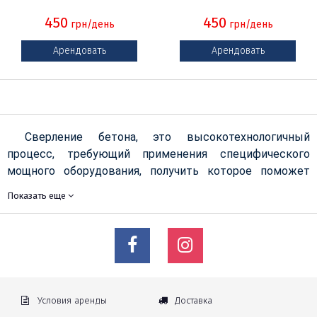
450
450
грн/день
грн/день
Арендовать
Арендовать
Сверление бетона, это высокотехнологичный
процесс, требующий применения специфического
мощного оборудования, получить которое поможет
прокат установок алмазного бурения в компании
Показать еще
Будпрокат. Данные устройства представляют собой
размещенные на наклонных и прямых станинах
мощные фрезерные станки, способные к сверлению в
бетоне, асфальте и других сверхпрочных поверхностях
качественных отверстий идеальной формы и
диаметром до 300мм! Такие показатели достигаются
Условия аренды
Доставка
за счет высокого крутящего момента станка и