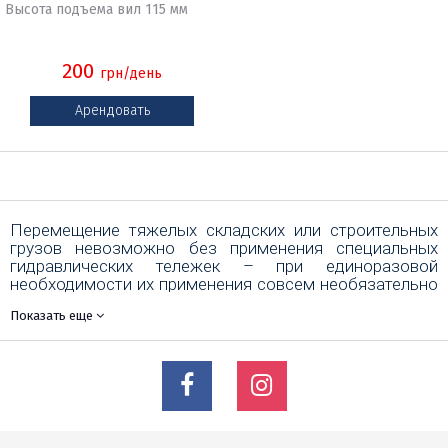
Высота подъема вил 115 мм
200
грн/день
Арендовать
Перемещение тяжелых складских или строительных
грузов невозможно без применения специальных
гидравлических тележек – при единоразовой
необходимости их применения совсем необязательно
приобретать дорогостоящее оборудование, получить
Показать еще
его дешево позволит аренда роклы в Харькове от
компании Будпрокат. Эти незаменимые складские
помощники, оснащенные вилами, представляют собой
мощное транспортировочное оборудование,
обладающее эффективной системой гидравлики, чем
обеспечивается их превосходная грузоподъемность в
2-3 тыс. кг. Для достижения эффективности
перемещения грузов, в том числе на паллетах, тележки