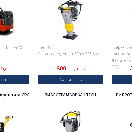
ini 15 LD440
Вес 75 кг
Эффективн
Размеры подошвы 300 х 285 мм
поверхнос
Двигатель
800
100)
/день
грн/день
вать
Арендовать
броплита CPC
ВИБРОТРАМБОВКА LTECH
ВИБРОТ
0