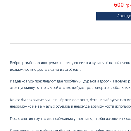
600
гр
Арендо
Вибротрамбовка инструмент не из дешевых и купить её парой очен
возможностью доставки на ваш объект.
Издавно Русь преследуют две проблемы: дураки и дороги. Первую р
стоит упомянуть что в моей статье не будет разговора о глобальн
Какое бы покрытие вы не выбрали асфальт, бетон или брусчатка ва
невозможно из-за малых объёмов и невсегда возможности использо
После снятия грунта его необходимо уплотнить, что бы исключить о
Предназначение вибротрамбовки - уплотнения щебня, песка и грунта