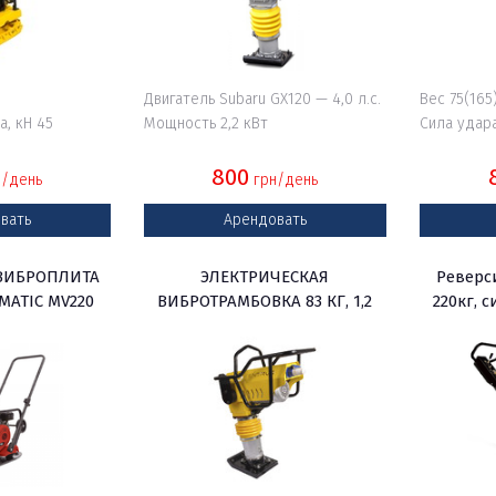
Двигатель Subaru GX120 — 4,0 л.с.
Вес 75(165
, кН 45
Мощность 2,2 кВт
Сила удара
800
/день
грн/день
вать
Арендовать
ВИБРОПЛИТА
ЭЛЕКТРИЧЕСКАЯ
Реверс
MATIC MV220
ВИБРОТРАМБОВКА 83 КГ, 1,2
220кг, 
ТОННЫ