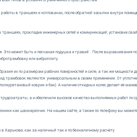
 работы в траншеях и котлованах, после обратной засыпки внутри помеще
траншеях, прокладке инженерных сетей и коммуникаций, установке свай,
. Это может быть и песчаная подушка и гравий... После выравнивания по
ибротрамбовку или виброплиту.
ообразия их по размерам рабочих поверхностей и силе, а так же мощности
вид трамбовок являются универсальным в своем применении. От уплотне
олиуретановый коврик и бак). А наличие откидных колес делает её манев
 трудозатраты, а и обеспечили высокое качество выполняемых работ по 
техники как швонарезчик. На нашем сайте, а также по телефону вы може
 Харькове, как за наличный так и по безналичному расчёту.