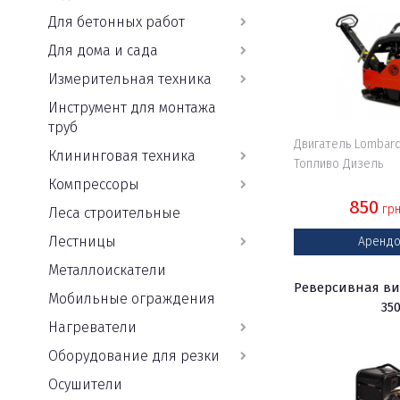
Для бетонных работ
Газонокосилки
Молоток
Полотер
Уличные
Торцовочные
Шмидта,
обогреватели
пилы
Для дома и сада
склерометр
Мотобуры
Пылесосы
Измерительная техника
для
Циркулярочные
Инструмент для монтажа
Оптические
сбора
пилы
Мотокосы
труб
нивелиры
воды
Двигатель Lombard
Клининговая техника
Штроборезы
Топливо Дизель
Мотокультиваторы
Компрессоры
Радиодозиметры
Строительные
пылесосы
850
грн
Леса строительные
Мотопомпы
Эндоскопы
Лестницы
Арендо
Металлоискатели
Реверсивная ви
Мобильные ограждения
35
Нагреватели
Оборудование для резки
Осушители