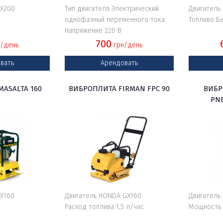
GX200
Тип двигателя Электрический
Двигатель
однофазный переменного тока
Топливо Б
Напряжение 220 В
700
/день
грн/день
вать
Арендовать
ASALTA 160
ВИБРОПЛИТА FIRMAN FPC 90
ВИБР
PNE
GX160
Двигатель HONDA GX160
Двигатель
Расход топлива 1,5 л/час
Мощность 