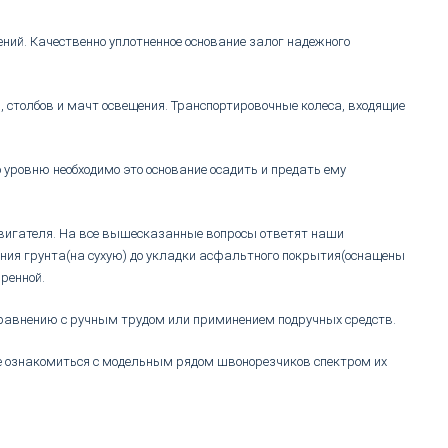
ний. Качественно уплотненное основание залог надежного
 столбов и мачт освещения. Транспортировочные колеса, входящие
 уровню необходимо это основание осадить и предать ему
 двигателя. На все вышесказанные вопросы ответят наши
ния грунта(на сухую) до укладки асфальтного покрытия(оснащены
ренной.
сравнению с ручным трудом или приминением подручных средств.
те ознакомиться с модельным рядом швонорезчиков спектром их