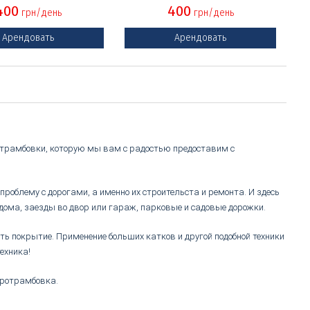
400
400
грн/день
грн/день
Арендовать
Арендовать
ротрамбовки, которую мы вам с радостью предоставим с
облему с дорогами, а именно их строительста и ремонта. И здесь
 дома, заезды во двор или гараж, парковые и садовые дорожки.
ть покрытие. Применение больших катков и другой подобной техники
ехника!
ротрамбовка
.