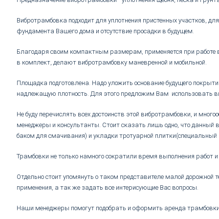
Вибротрамбовка подходит для уплотнения пристенных участков, для
фундамента Вашего дома и отсутствие просадки в будущем.
Благодаря своим компактным размерам, применяется при работе в 
в комплект, делают вибротрамбовку маневренной и мобильной.
Площадка подготовлена. Надо уложить основание будущего покрытия
надлежащую плотность. Для этого предложим Вам использовать в
Не буду перечислять всех достоинств этой вибротрамбовки, и мног
менеджеры и консультанты. Стоит сказать лишь одно, что данный 
баком для смачивания) и укладки тротуарной плитки(специальный п
Трамбовки не только намного сократили время выполнения работ и
Отдельно стоит упомянуть о таком представителе малой дорожной 
применения, а так же задать все интерисующие Вас вопросы.
Наши менеджеры помогут подобрать и оформить аренда трамбовки в