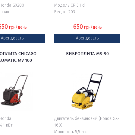
 Honda GX200
Модель CR 3 Hd
ензин
Вес, кг 203
650
650
грн/день
грн/день
Арендовать
Арендовать
ОПЛИТА CHICAGO
ВИБРОПЛИТА MS-90
UMATIC MV 100
 Honda
Двигатель бензиновый (Honda GX-
4.1 кВт
160)
Мощность 5,5 л.с