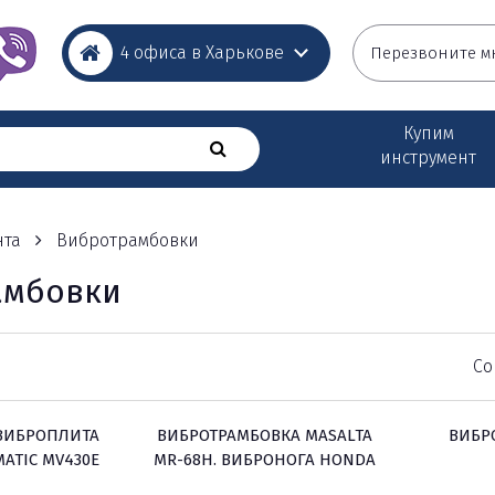
4 офиса в Харькове
Перезвоните м
Купим
инструмент
нта
Вибротрамбовки
амбовки
ные
е
Со
ьные
ВИБРОПЛИТА
ВИБРОТРАМБОВКА MASALTA
ВИБР
ATIC MV430Е
MR-68H. ВИБРОНОГА HONDA