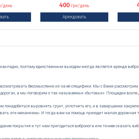
400
н/день
грн/день
вать
Арендовать
ь накладно, поэтому единственным выходом иногда является аренда виб
ассматривать бессмысленно из-за её специфики. Мы с Вами рассмотрим пр
ых дорогах, а мы поговорим о так называемых «бытовых». Площадки возле
м понадобиться выровнять грунт, уплотнить его, и в завершении закрепи
вать эти механизмы. И тогда вам на помощь приходит малая дорожная т
седание покрытия и тут нам пригодиться
вибронога
или точнее сказать
виб
 всех типов в условиях ограниченного пространства.