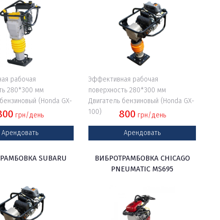
ая рабочая
Эффективная рабочая
ть 280*300 мм
поверхность 280*300 мм
 бензиновый (Honda GX-
Двигатель бензиновый (Honda GX-
800
100)
800
грн/день
грн/день
Арендовать
Арендовать
РАМБОВКА SUBARU
ВИБРОТРАМБОВКА CHICAGO
PNEUMATIC MS695