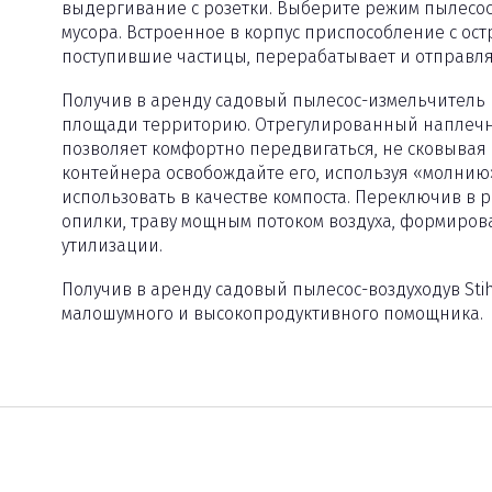
выдергивание с розетки. Выберите режим пылесос
мусора. Встроенное в корпус приспособление с о
поступившие частицы, перерабатывает и отправля
Получив в аренду садовый пылесос-измельчитель 
площади территорию. Отрегулированный наплечны
позволяет комфортно передвигаться, не сковывая
контейнера освобождайте его, используя «молнию
использовать в качестве компоста. Переключив в р
опилки, траву мощным потоком воздуха, формиро
утилизации.
Получив в аренду садовый пылесос-воздуходув Stih
малошумного и высокопродуктивного помощника.
Номинальное напряжение
230 Вт
Мощность
1,400 Вт
Вес
3,3 кг