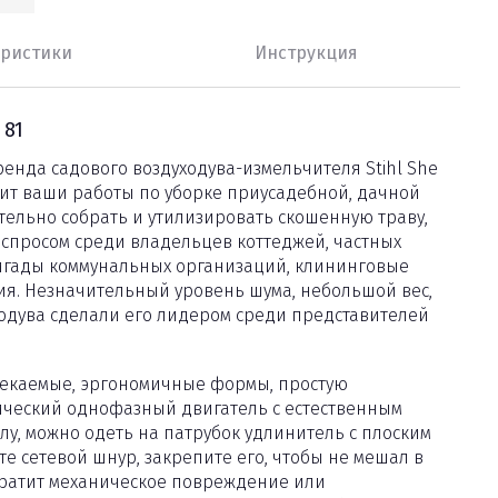
еристики
Инструкция
81
енда садового воздуходува-измельчителя Stihl She
тит ваши работы по уборке приусадебной, дачной
тельно собрать и утилизировать скошенную траву,
м спросом среди владельцев коттеджей, частных
ригады коммунальных организаций, клининговые
я. Незначительный уровень шума, небольшой вес,
ходува сделали его лидером среди представителей
бтекаемые, эргономичные формы, простую
ический однофазный двигатель с естественным
у, можно одеть на патрубок удлинитель с плоским
е сетевой шнур, закрепите его, чтобы не мешал в
вратит механическое повреждение или