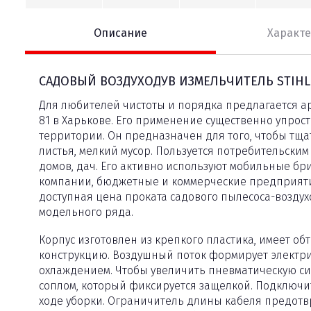
Описание
Характ
САДОВЫЙ ВОЗДУХОДУВ ИЗМЕЛЬЧИТЕЛЬ STIHL 
Для любителей чистоты и порядка предлагается ар
81 в Харькове. Его применение существенно упрос
территории. Он предназначен для того, чтобы тща
листья, мелкий мусор. Пользуется потребительски
домов, дач. Его активно используют мобильные б
компании, бюджетные и коммерческие предприяти
доступная цена проката садового пылесоса-возду
модельного ряда.
Корпус изготовлен из крепкого пластика, имеет о
конструкцию. Воздушный поток формирует электр
охлаждением. Чтобы увеличить пневматическую сил
соплом, который фиксируется защелкой. Подключит
ходе уборки. Ограничитель длины кабеля предот