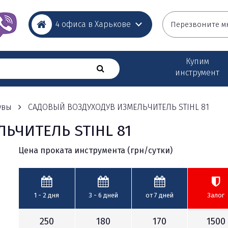
4 офиса в Харькове
Перезвоните м
Купим
инструмент
увы
САДОВЫЙ ВОЗДУХОДУВ ИЗМЕЛЬЧИТЕЛЬ STIHL 81
ЬЧИТЕЛЬ STIHL 81
Цена проката инструмента (грн/сутки)
1 - 2
дня
3 - 6
дней
от 7
дней
Залог
250
180
170
1500